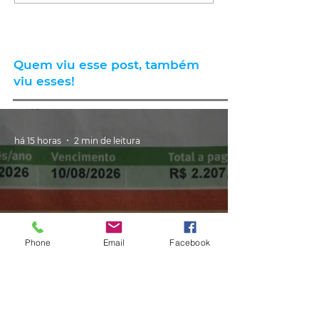
Quem viu esse post, também
viu esses!
há 15 horas
2 min de leitura
Phone
Email
Facebook
GERAL
Consumidores relatam aumento
de quase 300% na energia elétrica