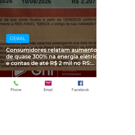
GERAL
Consumidores relatam aumento
de quase 300% na energia elétrica
e contas de até R$ 2 mil no RS:
'Um absurdo'
há 2 dias
2 min de leitura
Phone
Email
Facebook
GERAL