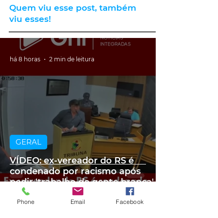
Quem viu esse post, também
viu esses!
há 8 horas
2 min de leitura
GERAL
VÍDEO: ex-vereador do RS é
condenado por racismo após
pedir 'trabalho de gente branca'
em obra
Phone
Email
Facebook
há 9 horas
2 min de leitura