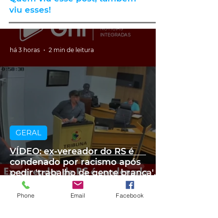
viu esses!
há 3 horas
2 min de leitura
GERAL
VÍDEO: ex-vereador do RS é
condenado por racismo após
pedir 'trabalho de gente branca'
em obra
Phone
Email
Facebook
há 3 horas
2 min de leitura