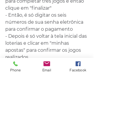
para completar três jogos e então 
clique em "finalizar"
- Então, é só digitar os seis 
números de sua senha eletrônica 
para confirmar o pagamento
- Depois é só voltar à tela inicial das 
loterias e clicar em "minhas 
apostas" para confirmar os jogos 
realizados.
Phone
Email
Facebook
Fonte: Estado de Minas
Loterias