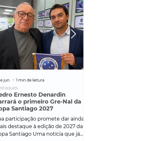
e jun.
1 min de leitura
25 de fev.
1 min de leitura
staques
Policial
edro Ernesto Denardin
Veículo de mais d
arrará o primeiro Gre-Nal da
é apreendido em
opa Santiago 2027
em ação ligada à
Francisco de Assi
a participação promete dar ainda
Veículo de luxo foi 
is destaque à edição de 2027 da
durante desdobram
pa Santiago Uma notícia que já
Operação Consortium