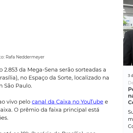
to: Rafa Neddermeyer
o 2.853 da Mega-Sena serão sorteadas a 
3 d
rasília), no Espaço da Sorte, localizado na 
De
m São Paulo.
P
n
ao vivo pelo 
canal da Caixa no YouTube
 e 
C
ixa. O prêmio da faixa principal está 
Su
es.
ma
Co