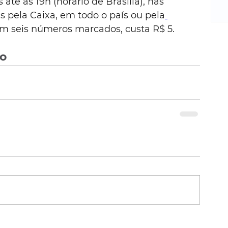
até as 19h (horário de Brasília), nas 
m
re
s pela Caixa, em todo o país ou pela
ne
om seis números marcados, custa R$ 5.
Sa
de
vo
E
na
D
na
da
em
p