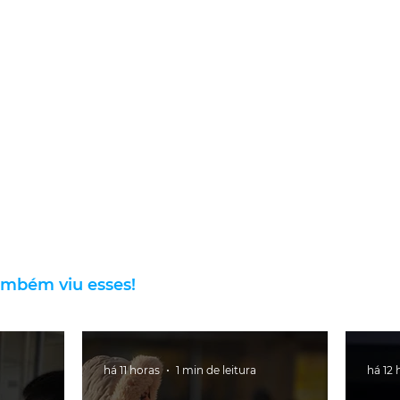
ambém viu esses!
há 11 horas
1 min de leitura
há 12 