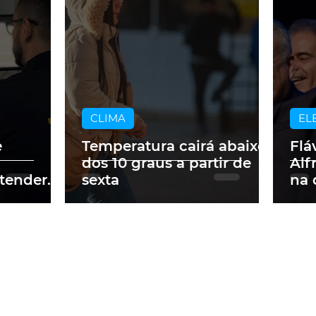
CLIMA
EL
e
Temperatura cairá abaixo
Flá
dos 10 graus a partir de
Alf
tender
sexta
na 
ados no
pre