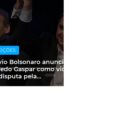
EIÇÕES
vio Bolsonaro anuncia
redo Gaspar como vice
disputa pela
sidência