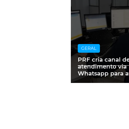
GERAL
PRF cria canal d
atendimento via
Whatsapp para a
motoristas mult
RS