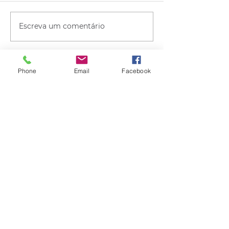
Escreva um comentário
Phone
Email
Facebook
Quem viu esse post, também
viu esses!
há 6 horas
1 min de leitura
CLIMA