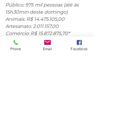
Público: 975 mil pessoas (até às 
15h30min deste domingo)
Animais: R$ 14.475.105,00
Artesanato: 2.011.157,00
Comércio: R$ 15.872.875,70*
Agroindústria Familiar: R$ 
13.637.634,00
Phone
Email
Facebook
Máquinas e Implementos 
Agrícolas: R$ 3.777.000.000,00
Automobilístico: R$ 591.850.000,00
*Segundo a organização da feira, a 
metodologia utilizada no setor foi 
alterada de 2024 para 2025, 
considerando apenas as vendas 
concretizadas, não levando em 
conta negócios encaminhados 
para fechamento posterior ao 