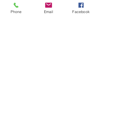
Quem viu esse post, também
Phone
Email
Facebook
viu esses!
há 19 horas
2 min de leitura
GERAL
Consumidores relatam aumento
de quase 300% na energia elétrica
e contas de até R$ 2 mil no RS:
'Um absurdo'