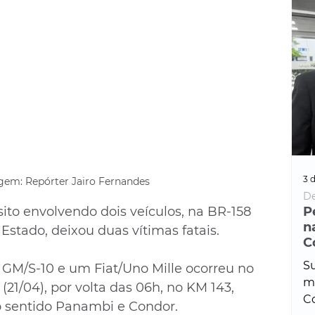
3 d
em: Repórter Jairo Fernandes 
De
ito envolvendo dois veículos, na BR-158 
P
n
stado, deixou duas vítimas fatais. 
C
Su
a GM/S-10 e um Fiat/Uno Mille ocorreu no 
ma
1/04), por volta das 06h, no KM 143, 
Co
o sentido Panambi e Condor.