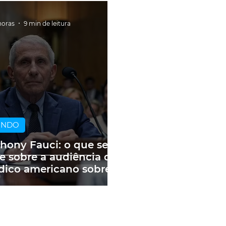
horas
9 min de leitura
UNDO
hony Fauci: o que se
e sobre a audiência do
ico americano sobre
andemia e as fake
ws