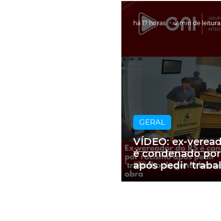
há 17 horas
2 min de leitura
GERAL
VÍDEO: ex-verea
é condenado por
após pedir 'traba
gente branca' e