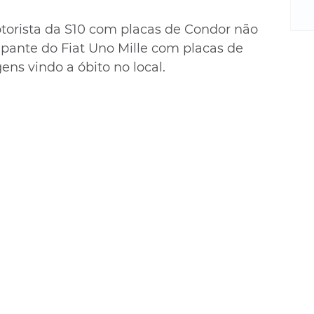
m
re
orista da S10 com placas de Condor não 
ne
cupante do Fiat Uno Mille com placas de 
Sa
gens vindo a óbito no local.
de
E
na
D
na
da
em
p