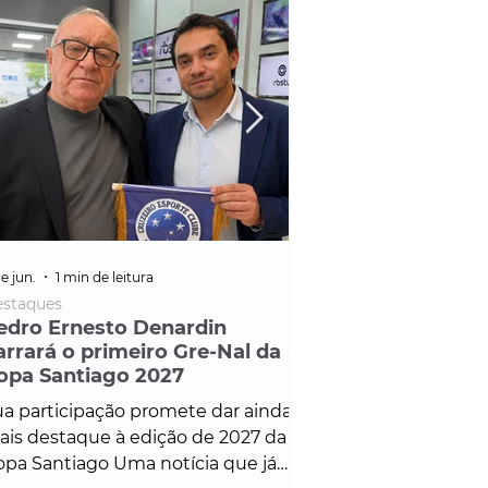
e jun.
1 min de leitura
25 de fev.
1 min de leitura
staques
Policial
edro Ernesto Denardin
Veículo de mais d
arrará o primeiro Gre-Nal da
é apreendido em
opa Santiago 2027
em ação ligada à
Francisco de Assi
a participação promete dar ainda
Veículo de luxo foi 
is destaque à edição de 2027 da
durante desdobram
pa Santiago Uma notícia que já
Operação Consortium