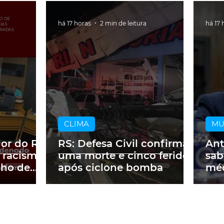
há 17 horas
2 min de leitura
há 17 
CLIMA
M
dor do RS
RS: Defesa Civil confirma
Ant
 racismo
uma morte e cinco feridos
sab
lho de
após ciclone bomba
méd
m obra
a p
ne