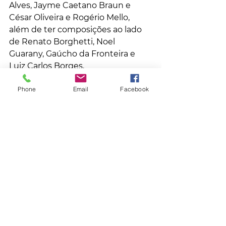
Alves, Jayme Caetano Braun e 
César Oliveira e Rogério Mello, 
além de ter composições ao lado 
de Renato Borghetti, Noel 
Guarany, Gaúcho da Fronteira e 
Luiz Carlos Borges.
Fonte: G1 RS
Phone
Email
Facebook
Geral
Comentários