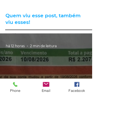
Quem viu esse post, também
viu esses!
há 12 horas
2 min de leitura
Phone
Email
Facebook
GERAL
Consumidores relatam aumento
de quase 300% na energia elétrica
e contas de até R$ 2 mil no RS:
'Um absurdo'