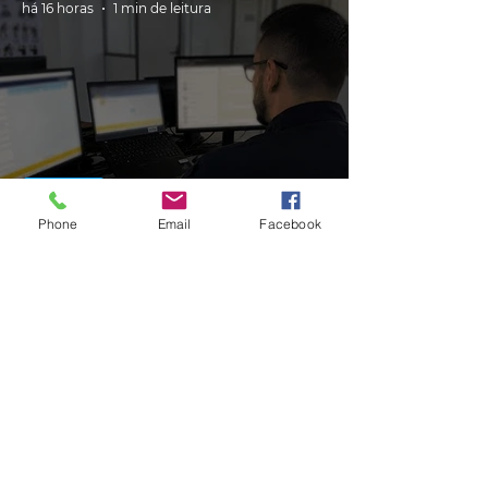
há 16 horas
1 min de leitura
GERAL
Phone
Email
Facebook
PRF cria canal de atendimento via
Whatsapp para atender
motoristas multados no RS
há 16 horas
1 min de leitura