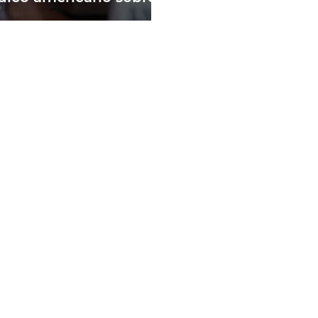
andemia e as fake
ws