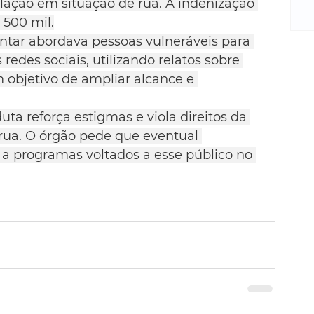
m
lação em situação de rua. A indenização 
re
 500 mil.
ne
ntar abordava pessoas vulneráveis para 
Sa
 redes sociais, utilizando relatos sobre 
de
 objetivo de ampliar alcance e 
E
na
ta reforça estigmas e viola direitos da 
D
rua. O órgão pede que eventual 
na
da
 a programas voltados a esse público no 
em
p