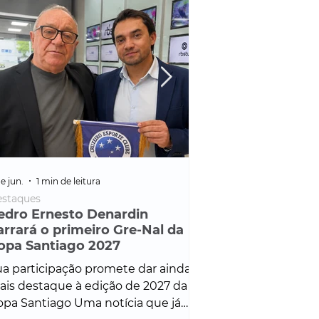
e jun.
1 min de leitura
25 de fev.
1 min de leitura
staques
Policial
edro Ernesto Denardin
Veículo de mais d
arrará o primeiro Gre-Nal da
é apreendido em
opa Santiago 2027
em ação ligada à
Francisco de Assi
a participação promete dar ainda
Veículo de luxo foi 
is destaque à edição de 2027 da
durante desdobram
pa Santiago Uma notícia que já
Operação Consortium