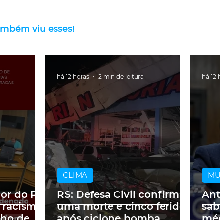
ambém viu esses!
há 12 horas
2 min de leitura
há 12 
CLIMA
M
dor do RS
RS: Defesa Civil confirma
Ant
 racismo
uma morte e cinco feridos
sab
lho de
após ciclone bomba
méd