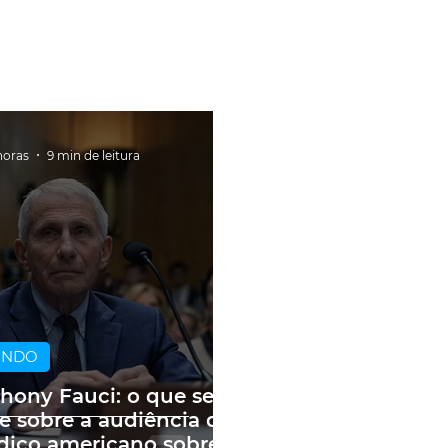
horas
9 min de leitura
UNDO
hony Fauci: o que se
e sobre a audiência do
ico americano sobre