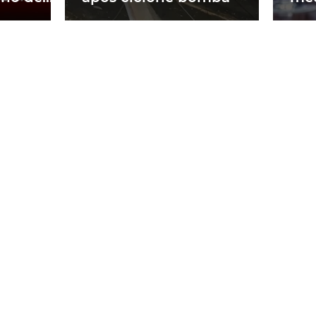
m obra
a p
ne