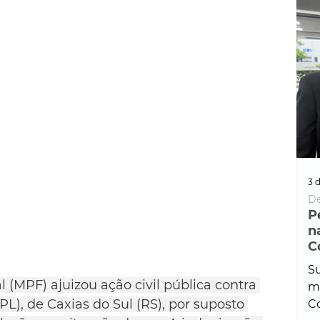
3 d
De
P
n
C
Su
l (MPF) ajuizou ação civil pública contra 
ma
(PL), de Caxias do Sul (RS), por suposto 
Co