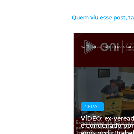
Quem viu esse post, t
há 12 horas
2 min de leitura
GERAL
VÍDEO: ex-verea
é condenado por
após pedir 'traba