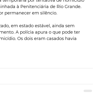
a temporária por tentativa de homicídio 
nhada à Penitenciária de Rio Grande. 
or permanecer em silêncio. 
zado, em estado estável, ainda sem 
mento. A polícia apura o que pode ter 
micídio. Os dois eram casados havia 