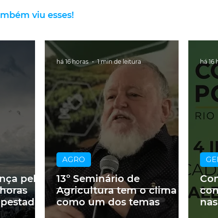
ambém viu esses!
há 16 horas
1 min de leitura
há 16 
AGRO
GE
ança pelo
13º Seminário de
Con
 horas
Agricultura tem o clima
con
mpestades
como um dos temas
nas
Cor