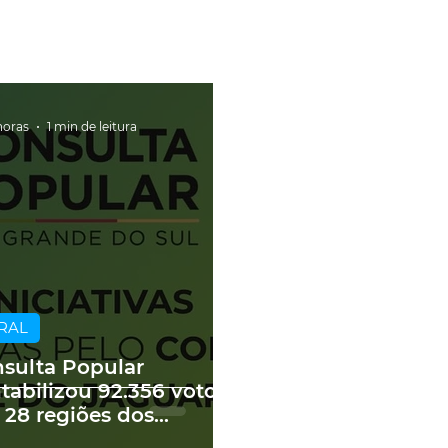
horas
1 min de leitura
RAL
sulta Popular
tabilizou 92.356 votos
 28 regiões dos
edes