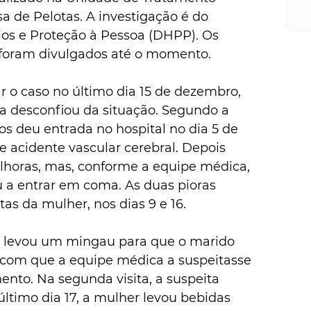
m
sa de Pelotas. A investigação é do 
re
s e Proteção à Pessoa (DHPP). Os 
ne
Sa
foram divulgados até o momento. 
de
E
ar o caso no último dia 15 de dezembro, 
na
a desconfiou da situação. Segundo a 
D
nos deu entrada no hospital no dia 5 de 
na
acidente vascular cerebral. Depois 
da
elhoras, mas, conforme a equipe médica, 
em
u a entrar em coma. As duas pioras 
p
as da mulher, nos dias 9 e 16. 
er levou um mingau para que o marido 
 com que a equipe médica a suspeitasse 
to. Na segunda visita, a suspeita 
último dia 17, a mulher levou bebidas 