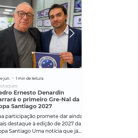
e jun.
1 min de leitura
25 de fev.
1 min de leitura
staques
Policial
edro Ernesto Denardin
Veículo de mais d
arrará o primeiro Gre-Nal da
é apreendido em
opa Santiago 2027
em ação ligada à
Francisco de Assi
a participação promete dar ainda
Veículo de luxo foi 
is destaque à edição de 2027 da
durante desdobram
pa Santiago Uma notícia que já
Operação Consortium