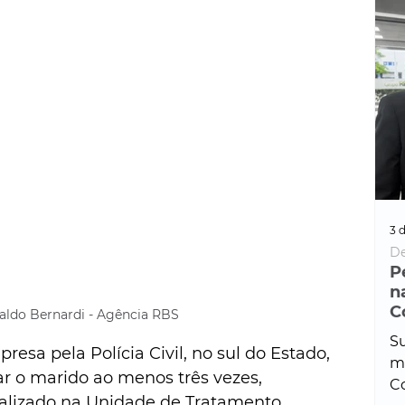
3 d
De
P
n
C
aldo Bernardi - Agência RBS
Su
esa pela Polícia Civil, no sul do Estado, 
ma
ar o marido ao menos três vezes, 
Co
talizado na Unidade de Tratamento 