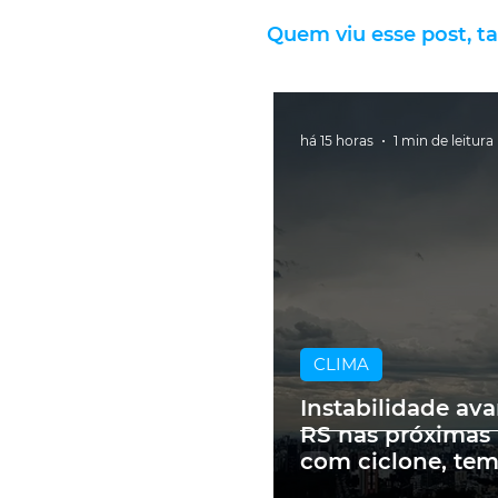
Quem viu esse post, t
há 15 horas
1 min de leitura
CLIMA
Instabilidade av
RS nas próximas
com ciclone, te
e vendavais