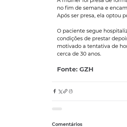
A mulher foi presa de form
no fim de semana e encami
Após ser presa, ela optou p
O paciente segue hospitali
condições de prestar depoi
motivado a tentativa de ho
cerca de 30 anos.
Fonte: GZH
Comentários