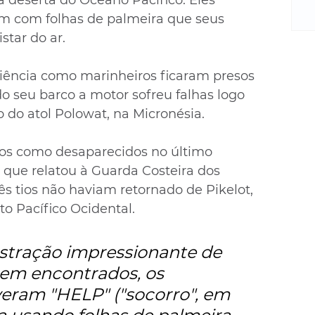
 deserta do Oceano Pacífico. Eles 
m
re
com folhas de palmeira que seus 
ne
star do ar.
Sa
de
iência como marinheiros ficaram presos 
E
 seu barco a motor sofreu falhas logo 
na
 do atol Polowat, na Micronésia.
D
na
os como desaparecidos no último 
da
em
que relatou à Guarda Costeira dos 
p
s tios não haviam retornado de Pikelot, 
o Pacífico Ocidental.
ração impressionante de 
rem encontrados, os 
eram "HELP" ("socorro", em 