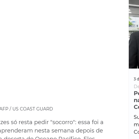
3 d
De
P
n
C
 AFP / US COAST GUARD
Su
s só resta pedir "socorro": essa foi a 
ma
s aprenderam nesta semana depois de 
Co