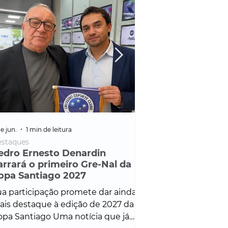
e jun.
1 min de leitura
25 de fev.
1 min de leitura
staques
Policial
edro Ernesto Denardin
Veículo de mais d
arrará o primeiro Gre-Nal da
é apreendido em
opa Santiago 2027
em ação ligada à
Francisco de Assi
a participação promete dar ainda
Veículo de luxo foi 
is destaque à edição de 2027 da
durante desdobram
pa Santiago Uma notícia que já
Operação Consortium