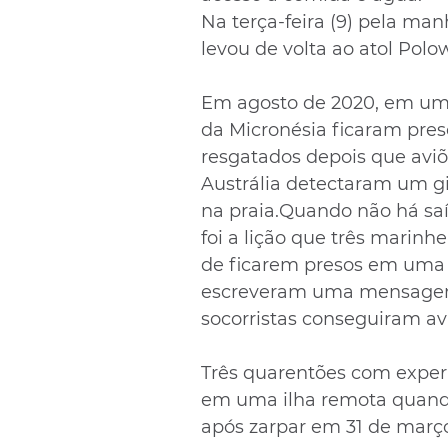
Na terça-feira (9) pela ma
levou de volta ao atol Polo
Em agosto de 2020, em um 
da Micronésia ficaram pre
resgatados depois que aviõ
Austrália detectaram um gi
na praia.Quando não há saíd
foi a lição que três marin
de ficarem presos em uma i
escreveram uma mensagem 
socorristas conseguiram avi
Três quarentões com exper
em uma ilha remota quando
após zarpar em 31 de março