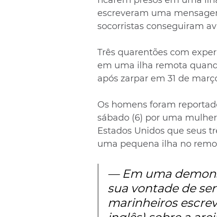
ficarem presos em uma ilha
escreveram uma mensagem 
socorristas conseguiram avi
Três quarentões com exper
em uma ilha remota quando
após zarpar em 31 de março
Os homens foram reportad
sábado (6) por uma mulher 
Estados Unidos que seus trê
uma pequena ilha no remot
— Em uma demonst
sua vontade de se
marinheiros escrev