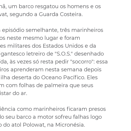
nhã, um barco resgatou os homens e os 
wat, segundo a Guarda Costeira.
episódio semelhante, três marinheiros 
sos neste mesmo lugar e foram 
es militares dos Estados Unidos e da 
gantesco letreiro de "S.O.S." desenhado 
a, às vezes só resta pedir "socorro": essa 
heiros aprenderam nesta semana depois 
lha deserta do Oceano Pacífico. Eles 
com folhas de palmeira que seus 
star do ar.
iência como marinheiros ficaram presos 
 seu barco a motor sofreu falhas logo 
 do atol Polowat, na Micronésia.