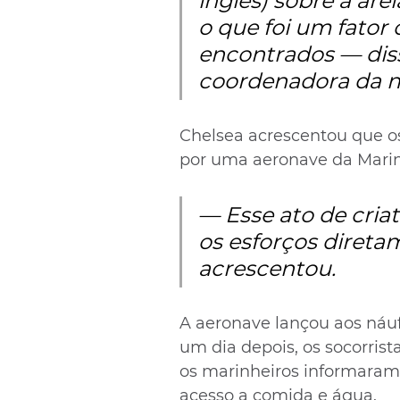
inglês) sobre a are
o que foi um fator 
encontrados — diss
coordenadora da m
Chelsea acrescentou que os
por uma aeronave da Mari
— Esse ato de criat
os esforços direta
acrescentou.
A aeronave lançou aos náu
um dia depois, os socorris
os marinheiros informara
acesso a comida e água.