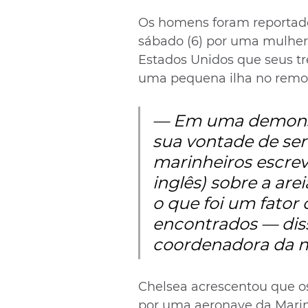
Os homens foram reportad
sábado (6) por uma mulher 
Estados Unidos que seus trê
uma pequena ilha no remot
— Em uma demonst
sua vontade de se
marinheiros escrev
inglês) sobre a are
o que foi um fator 
encontrados — diss
coordenadora da m
Chelsea acrescentou que os
por uma aeronave da Mari