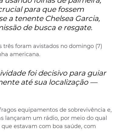
ia usando folhas de palmeira, 
crucial para que fossem 
e a tenente Chelsea Garcia, 
issão de busca e resgate.
 três foram avistados no domingo (7) 
nha americana.
ividade foi decisivo para guiar 
mente até sua localização — 
fragos equipamentos de sobrevivência e, 
tas lançaram um rádio, por meio do qual 
m que estavam com boa saúde, com 