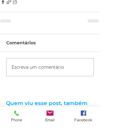
Comentários
Escreva um comentário
Quem viu esse post, também
viu esses!
Phone
Email
Facebook
há 9 horas
2 min de leitura