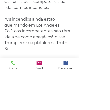
Califórnia de incompetência ao 
lidar com os incêndios.
"Os incêndios ainda estão 
queimando em Los Angeles. 
Políticos incompetentes não têm 
ideia de como apagá-los", disse 
Trump em sua plataforma Truth 
Social.
"Essa é uma das piores catástrofes 
da história do nosso país. Eles 
Phone
Email
Facebook
simplesmente não conseguem 
apagar os incêndios. O que há de 
errado com eles?", escreveu.
Uma heroica operação de 
combate a incêndios está em 
andamento desde o início das 