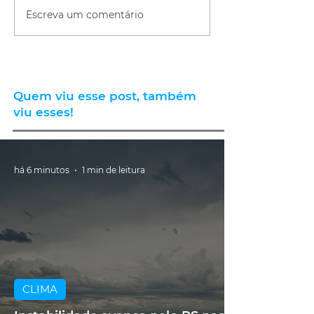
Escreva um comentário
Quem viu esse post, também
viu esses!
há 6 minutos
1 min de leitura
CLIMA