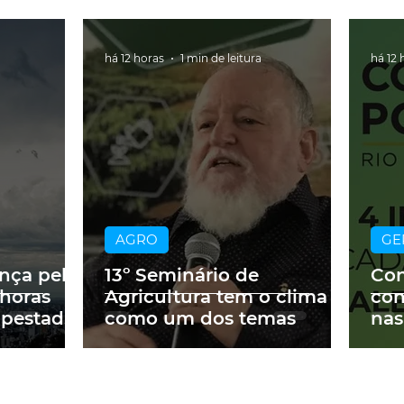
há 12 horas
1 min de leitura
há 12 
AGRO
GE
ança pelo
13º Seminário de
Con
 horas
Agricultura tem o clima
con
mpestades
como um dos temas
nas
Cor