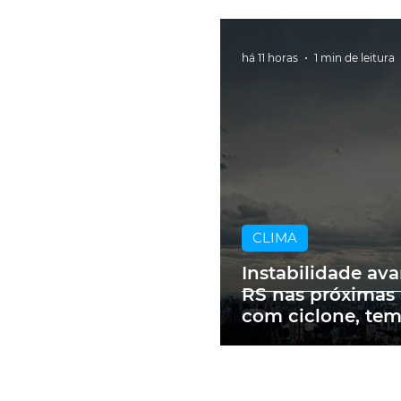
há 11 horas
1 min de leitura
CLIMA
Instabilidade av
RS nas próximas
com ciclone, te
e vendavais