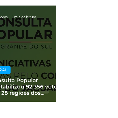
horas
1 min de leitura
RAL
sulta Popular
tabilizou 92.356 votos
 28 regiões dos
edes