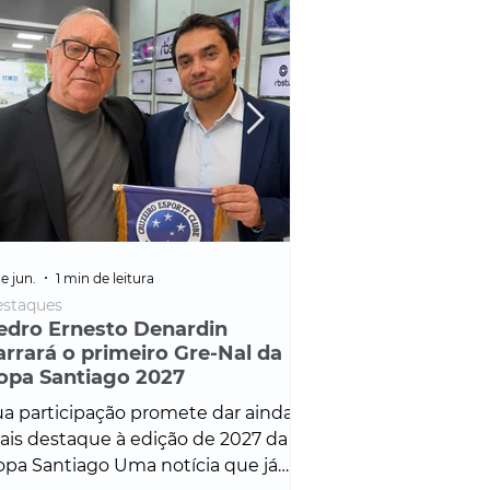
e jun.
1 min de leitura
25 de fev.
1 min de leitura
staques
Policial
edro Ernesto Denardin
Veículo de mais d
arrará o primeiro Gre-Nal da
é apreendido em
opa Santiago 2027
em ação ligada à
Francisco de Assi
a participação promete dar ainda
Veículo de luxo foi 
is destaque à edição de 2027 da
durante desdobram
pa Santiago Uma notícia que já
Operação Consortium