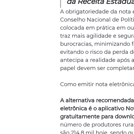
da Receita Estadua
A obrigatoriedade da nota 
Conselho Nacional de Polít
colocada em prática em out
traz mais agilidade e segu
burocracias, minimizando 
evitando o risco da perd
antecipa a realidade após 
papel devem ser completam
Como emitir nota eletrônic
A alternativa recomendada 
eletrônica é o aplicativo Not
gratuitamente para downlo
número de produtores rurai
são 214,8 mil hoje, sendo 