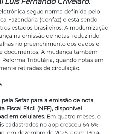
l Luís Fernando Crivelaro.
eletrônica segue norma definida pelo 
ica Fazendária (Confaz) e está sendo 
ros estados brasileiros. A modernização 
rança na emissão de notas, reduzindo 
falhas no preenchimento dos dados e 
a de documentos. A mudança também 
a Reforma Tributária, quando notas em 
ente retiradas de circulação.
a
pela Sefaz para a emissão de nota 
a Fiscal Fácil (NFF), disponível 
ad em celulares. 
Em quatro meses, o 
s cadastrados no app cresceu 64,6% - 
que, em dezembro de 2025, eram 130,4 