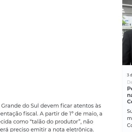
3 d
De
P
n
C
o Grande do Sul devem ficar atentos às 
Su
tação fiscal. A partir de 1º de maio, a 
ma
ecida como “talão do produtor”, não 
Co
erá preciso emitir a nota eletrônica.