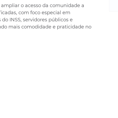
m
 ampliar o acesso da comunidade a 
re
ficadas, com foco especial em 
ne
do INSS, servidores públicos e 
Sa
de
endo mais comodidade e praticidade no 
E
na
D
na
da
em
p