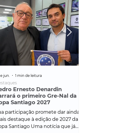
e jun.
1 min de leitura
25 de fev.
1 min de leitura
staques
Policial
edro Ernesto Denardin
Veículo de mais d
arrará o primeiro Gre-Nal da
é apreendido em
opa Santiago 2027
em ação ligada à
Francisco de Assi
a participação promete dar ainda
Veículo de luxo foi 
is destaque à edição de 2027 da
durante desdobram
pa Santiago Uma notícia que já
Operação Consortium