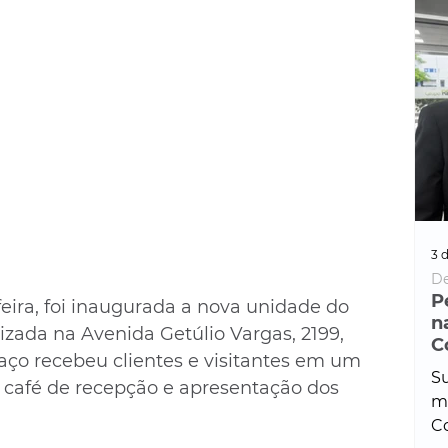
3 d
De
P
ira, foi inaugurada a nova unidade do 
n
izada na Avenida Getúlio Vargas, 2199, 
C
aço recebeu clientes e visitantes em um 
Su
 café de recepção e apresentação dos 
ma
Co