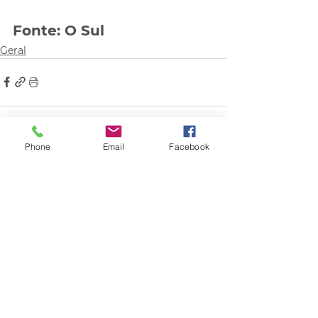
Fonte: O Sul
Geral
Phone
Email
Facebook
Comentários
Escreva um comentário
Quem viu esse post, também