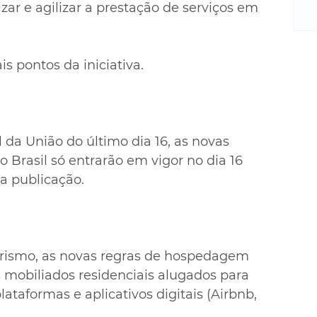
m
ar e agilizar a prestação de serviços em 
re
ne
Sa
is pontos da iniciativa.
de
E
na
D
na
l da União do último dia 16, as novas 
da
 Brasil só entrarão em vigor no dia 16 
em
a publicação.
p
urismo, as novas regras de hospedagem 
 mobiliados residenciais alugados para 
ataformas e aplicativos digitais (Airbnb, 