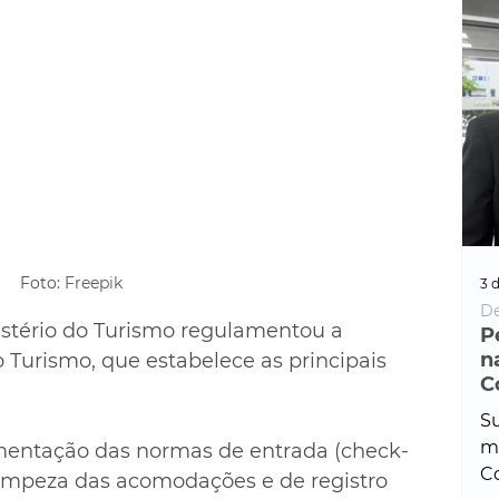
Foto: 
Freepik
3 d
De
stério do Turismo regulamentou a 
P
n
Turismo, que estabelece as principais 
C
Su
ma
mentação das normas de entrada (check-
Co
 limpeza das acomodações e de registro 