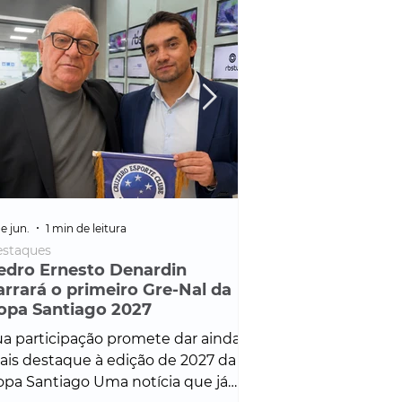
e jun.
1 min de leitura
25 de fev.
1 min de leitura
staques
Policial
edro Ernesto Denardin
Veículo de mais d
arrará o primeiro Gre-Nal da
é apreendido em
opa Santiago 2027
em ação ligada à
Francisco de Assi
a participação promete dar ainda
Veículo de luxo foi 
is destaque à edição de 2027 da
durante desdobram
pa Santiago Uma notícia que já
Operação Consortium