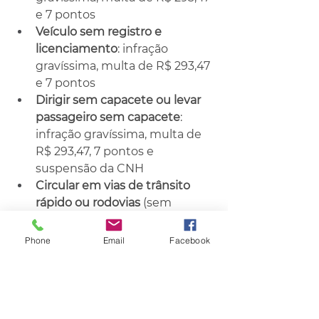
e 7 pontos
Veículo sem registro e 
licenciamento
: infração 
gravíssima, multa de R$ 293,47 
e 7 pontos
Dirigir sem capacete ou levar 
passageiro sem capacete
: 
infração gravíssima, multa de 
R$ 293,47, 7 pontos e 
suspensão da CNH
Circular em vias de trânsito 
rápido ou rodovias
 (sem 
acostamento ou faixa própria): 
infração gravíssima, multa de 
Phone
Email
Facebook
R$ 293,47 e 7 pontos
Fonte: GZH
Trânsito