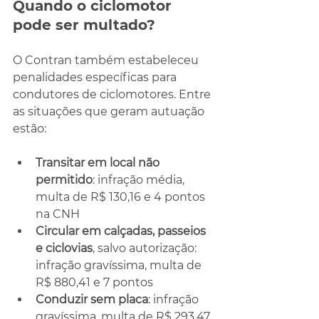
Quando o ciclomotor 
pode ser multado?
O Contran também estabeleceu 
penalidades específicas para 
condutores de ciclomotores. Entre 
as situações que geram autuação 
estão:
Transitar em local não 
permitido
: infração média, 
multa de R$ 130,16 e 4 pontos 
na CNH
Circular em calçadas, passeios 
e ciclovias
, salvo autorização: 
infração gravíssima, multa de 
R$ 880,41 e 7 pontos
Conduzir sem placa
: infração 
gravíssima, multa de R$ 293,47 