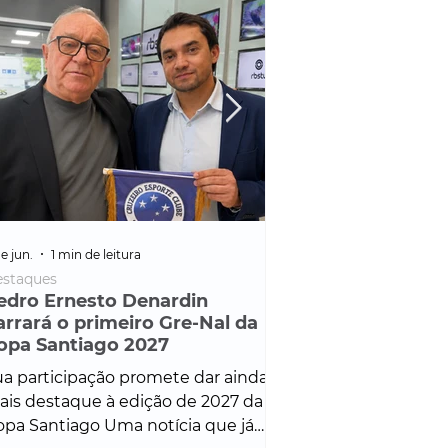
e jun.
1 min de leitura
25 de fev.
1 min de leitura
staques
Policial
edro Ernesto Denardin
Veículo de mais d
arrará o primeiro Gre-Nal da
é apreendido em
opa Santiago 2027
em ação ligada à
Francisco de Assi
a participação promete dar ainda
Veículo de luxo foi 
is destaque à edição de 2027 da
durante desdobram
pa Santiago Uma notícia que já
Operação Consortium