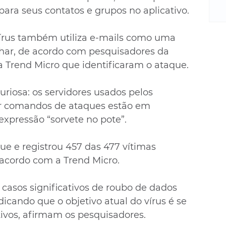
m
ara seus contatos e grupos no aplicativo.
re
ne
Sa
vírus também utiliza e-mails como uma 
de
har, de acordo com pesquisadores da 
E
 Trend Micro que identificaram o ataque.
na
D
iosa: os servidores usados pelos 
na
ar comandos de ataques estão em 
da
xpressão “sorvete no pote”.
em
p
que e registrou 457 das 477 vítimas 
 acordo com a Trend Micro.
asos significativos de roubo de dados 
dicando que o objetivo atual do vírus é se 
tivos, afirmam os pesquisadores.