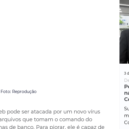
3 d
De
P
Foto: Reprodução
n
C
Su
 pode ser atacada por um novo vírus 
ma
r arquivos que tomam o comando do 
Co
 de banco. Para piorar, ele é capaz de 