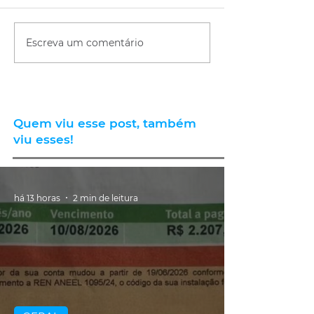
Escreva um comentário
Quem viu esse post, também
viu esses!
há 13 horas
2 min de leitura