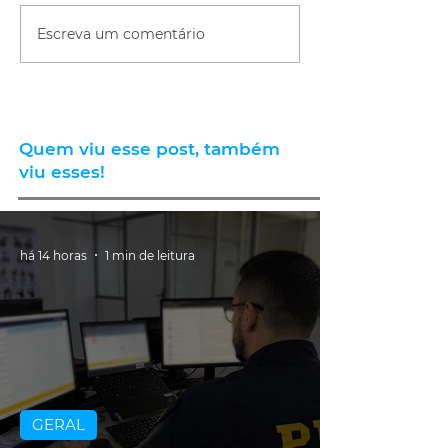
Escreva um comentário
Quem viu esse post, também
viu esses!
há 14 horas
1 min de leitura
GERAL