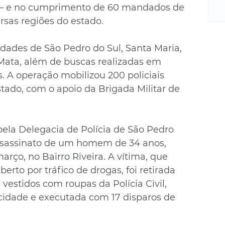
m
s — e no cumprimento de 60 mandados de 
re
sas regiões do estado.
ne
Sa
idades de São Pedro do Sul, Santa Maria, 
de
Mata, além de buscas realizadas em 
E
na
. A operação mobilizou 200 policiais 
D
estado, com o apoio da Brigada Militar de 
na
da
em
pela Delegacia de Polícia de São Pedro 
p
 assassinato de um homem de 34 anos, 
arço, no Bairro Riveira. A vítima, que 
to por tráfico de drogas, foi retirada 
estidos com roupas da Polícia Civil, 
 cidade e executada com 17 disparos de 