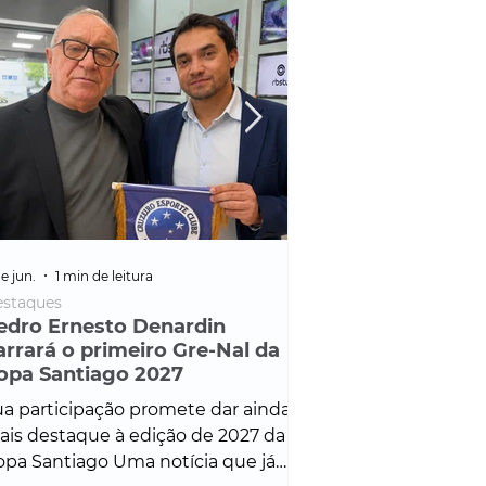
e jun.
1 min de leitura
25 de fev.
1 min de leitura
staques
Policial
edro Ernesto Denardin
Veículo de mais d
arrará o primeiro Gre-Nal da
é apreendido em
opa Santiago 2027
em ação ligada à
Francisco de Assi
a participação promete dar ainda
Veículo de luxo foi 
is destaque à edição de 2027 da
durante desdobram
pa Santiago Uma notícia que já
Operação Consortium