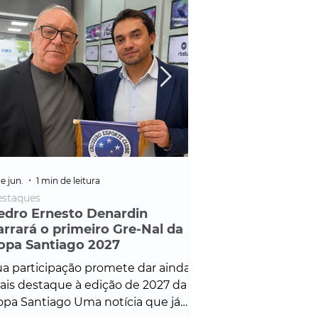
e jun.
1 min de leitura
25 de fev.
1 min de leitura
staques
Policial
edro Ernesto Denardin
Veículo de mais d
arrará o primeiro Gre-Nal da
é apreendido em
opa Santiago 2027
em ação ligada à
Francisco de Assi
a participação promete dar ainda
Veículo de luxo foi 
is destaque à edição de 2027 da
durante desdobram
pa Santiago Uma notícia que já
Operação Consortium