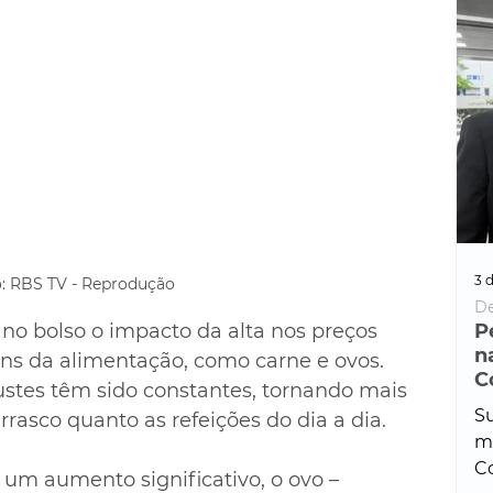
3 d
: RBS TV - Reprodução
De
P
no bolso o impacto da alta nos preços 
n
ens da alimentação, como carne e ovos. 
C
ustes têm sido constantes, tornando mais 
Su
rrasco quanto as refeições do dia a dia.
ma
Co
m aumento significativo, o ovo – 