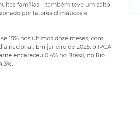
m
 muitas famílias – também teve um salto 
re
ionado por fatores climáticos e 
ne
Sa
de
E
ase 15% nos últimos doze meses, com 
na
a nacional. Em janeiro de 2025, o IPCA 
D
rne encareceu 0,4% no Brasil, no Rio 
na
4,3%.
da
em
p