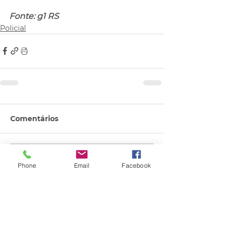
Fonte: g1 RS
Policial
Comentários
Escreva um comentário
Phone
Email
Facebook
Quem viu esse post, também
viu esses!