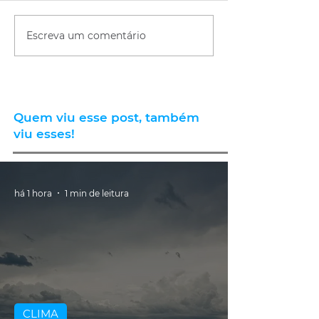
Escreva um comentário
Quem viu esse post, também
viu esses!
há 1 hora
1 min de leitura
CLIMA