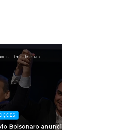
horas
1 min de leitura
EIÇÕES
vio Bolsonaro anuncia