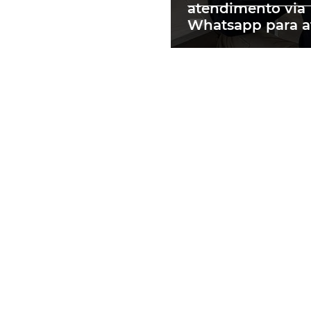
atendimento via
Whatsapp para a
motoristas mult
RS