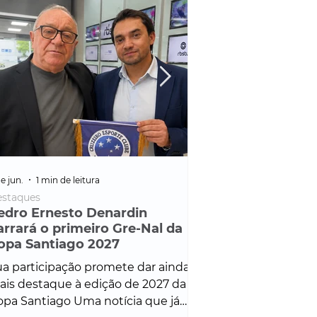
e jun.
1 min de leitura
25 de fev.
1 min de leitura
staques
Policial
edro Ernesto Denardin
Veículo de mais d
arrará o primeiro Gre-Nal da
é apreendido em
opa Santiago 2027
em ação ligada à
Francisco de Assi
a participação promete dar ainda
Veículo de luxo foi 
is destaque à edição de 2027 da
durante desdobram
pa Santiago Uma notícia que já
Operação Consortium