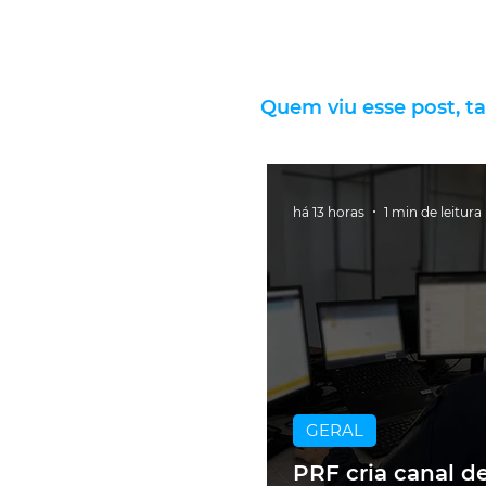
Quem viu esse post, t
há 13 horas
1 min de leitura
GERAL
PRF cria canal d