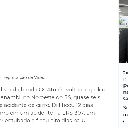
3 d
: Reprodução de Vídeo
De
P
alista da banda Os Atuais, voltou ao palco 
n
 Panambi, no Noroeste do RS, quase seis 
C
acidente de carro. Dill ficou 12 dias 
Su
carro em um acidente na ERS-307, em 
ma
r entubado e ficou oito dias na UTI.
Co