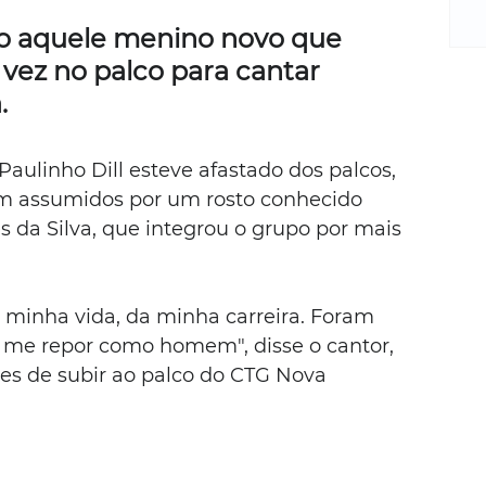
m
re
o aquele menino novo que 
ne
 vez no palco para cantar 
Sa
.
de
E
na
aulinho Dill esteve afastado dos palcos, 
D
am assumidos por um rosto conhecido 
na
s da Silva, que integrou o grupo por mais 
da
em
p
 minha vida, da minha carreira. Foram 
me repor como homem", disse o cantor, 
es de subir ao palco do CTG Nova 