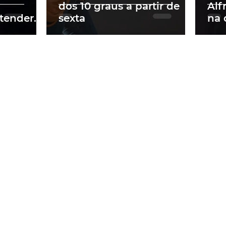
dos 10 graus a partir de
Alf
tender
sexta
na 
ados no
pre