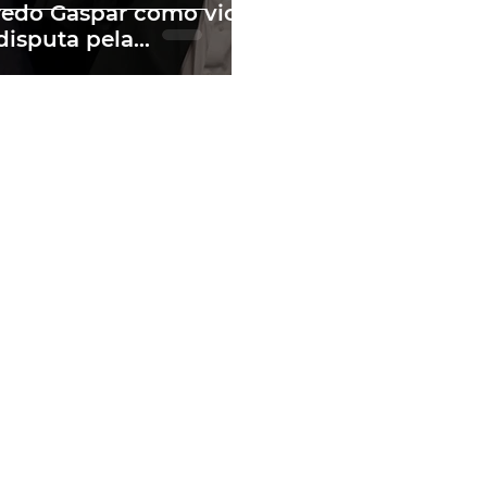
redo Gaspar como vice
disputa pela
sidência