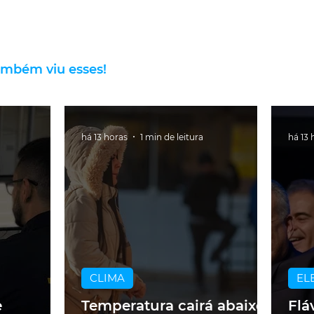
ambém viu esses!
há 13 horas
1 min de leitura
há 13 
CLIMA
EL
e
Temperatura cairá abaixo
Flá