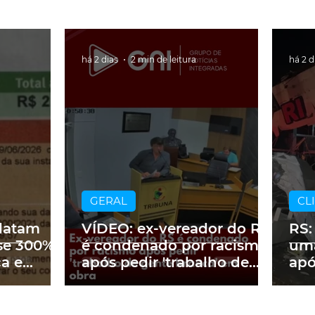
há 2 dias
2 min de leitura
há 2 d
GERAL
CL
latam
VÍDEO: ex-vereador do RS
RS:
se 300%
é condenado por racismo
uma
ca e
após pedir 'trabalho de
apó
 2 mil no
gente branca' em obra