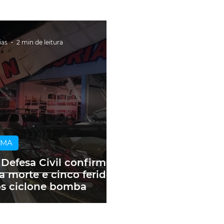
ias
2 min de leitura
IMA
 Defesa Civil confirma
 morte e cinco feridos
s ciclone bomba