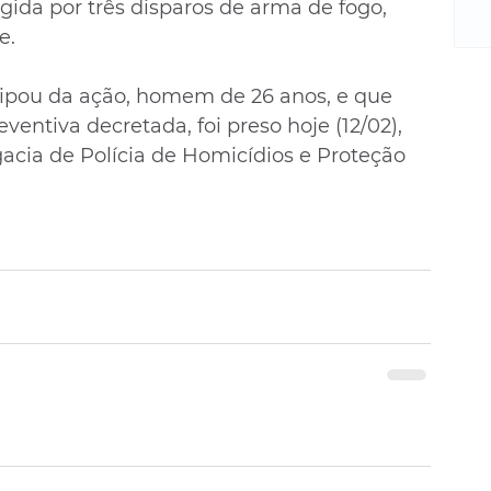
m
ngida por três disparos de arma de fogo, 
re
e. 
ne
Sa
cipou da ação, homem de 26 anos, e que 
de
entiva decretada, foi preso hoje (12/02), 
E
acia de Polícia de Homicídios e Proteção 
na
D
na
da
em
p