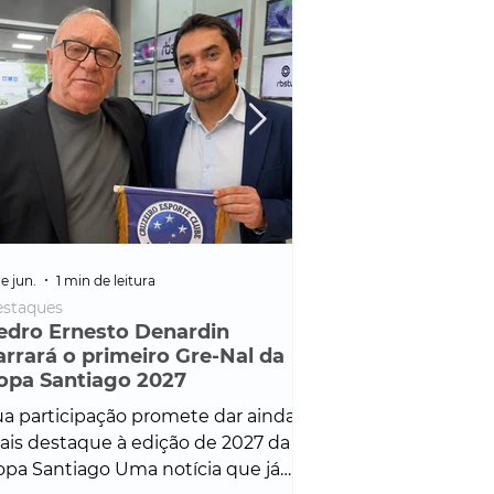
e jun.
1 min de leitura
25 de fev.
1 min de leitura
staques
Policial
edro Ernesto Denardin
Veículo de mais d
arrará o primeiro Gre-Nal da
é apreendido em
opa Santiago 2027
em ação ligada à
Francisco de Assi
a participação promete dar ainda
Veículo de luxo foi 
is destaque à edição de 2027 da
durante desdobram
pa Santiago Uma notícia que já
Operação Consortium