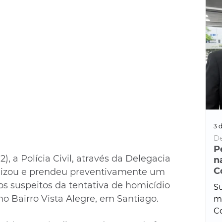
3 d
De
P
2), a Polícia Civil, através da Delegacia 
n
C
alizou e prendeu preventivamente um 
os suspeitos da tentativa de homicídio 
Su
no Bairro Vista Alegre, em Santiago. 
ma
Co