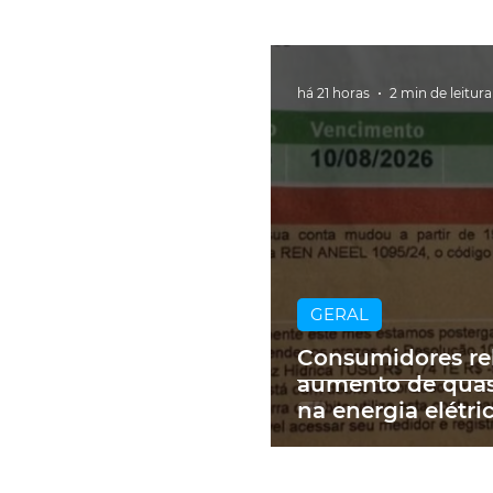
há 21 horas
2 min de leitura
GERAL
Consumidores re
aumento de qua
na energia elétri
contas de até R$
RS: 'Um absurdo'