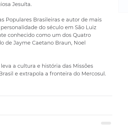
m
iosa Jesuíta.
re
ne
s Populares Brasileiras e autor de mais 
Sa
a personalidade do século em São Luiz 
de
te conhecido como um dos Quatro 
E
na
ado de Jayme Caetano Braun, Noel 
D
na
da
 leva a cultura e história das Missões 
em
rasil e extrapola a fronteira do Mercosul.
p