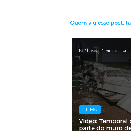
Quem viu esse post, t
há 2 horas
1 min de leitura
CLIMA
Vídeo: Temporal 
parte do muro de