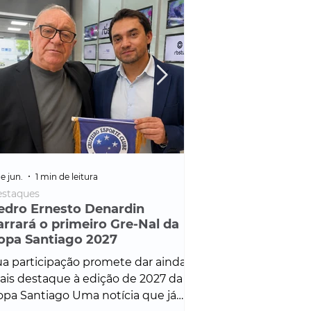
e jun.
1 min de leitura
25 de fev.
1 min de leitura
staques
Policial
edro Ernesto Denardin
Veículo de mais d
arrará o primeiro Gre-Nal da
é apreendido em
opa Santiago 2027
em ação ligada à
Francisco de Assi
a participação promete dar ainda
Veículo de luxo foi 
is destaque à edição de 2027 da
durante desdobram
pa Santiago Uma notícia que já
Operação Consortium