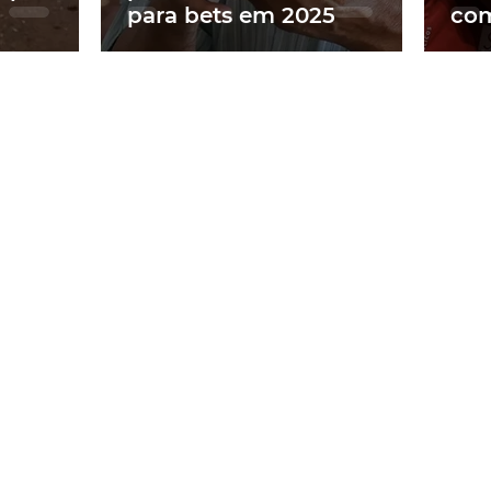
para bets em 2025
com
na 