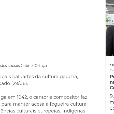
3 d
edes sociais Gabriel Ortaça
De
ipais baluartes da cultura gaúcha, 
P
n
ado (29/06). 
C
Su
a em 1942, o cantor e compositor faz 
ma
ara manter acesa a fogueira cultural 
Co
uências culturais europeias, indígenas 