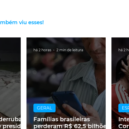
ambém viu esses!
há 2 horas
2 min de leitura
há 2 
GERAL
ES
derruba
Famílias brasileiras
Int
 presídio
perderam R$ 62,5 bilhões
Cor