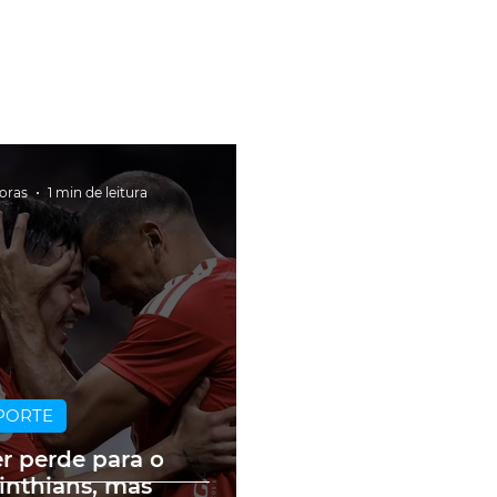
horas
1 min de leitura
PORTE
er perde para o
inthians, mas