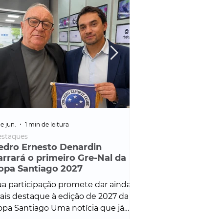
e jun.
1 min de leitura
25 de fev.
1 min de leitura
staques
Policial
edro Ernesto Denardin
Veículo de mais d
arrará o primeiro Gre-Nal da
é apreendido em
opa Santiago 2027
em ação ligada à
Francisco de Assi
a participação promete dar ainda
Veículo de luxo foi 
is destaque à edição de 2027 da
durante desdobram
pa Santiago Uma notícia que já
Operação Consortium