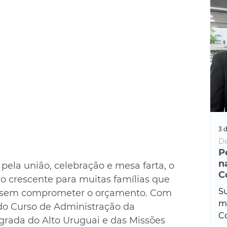
3 d
De
P
n
ela união, celebração e mesa farta, o 
C
o crescente para muitas famílias que 
Su
 sem comprometer o orçamento. Com 
ma
do Curso de Administração da 
Co
grada do Alto Uruguai e das Missões 