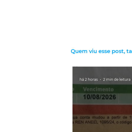
Quem viu esse post, t
há 2 horas
2 min de leitura