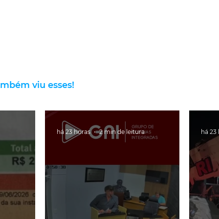
ambém viu esses!
há 23 horas
2 min de leitura
há 23