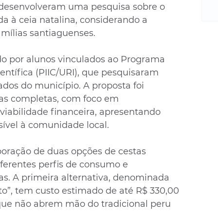
m
desenvolveram uma pesquisa sobre o 
re
da à ceia natalina, considerando a 
ne
mílias santiaguenses.
Sa
de
do por alunos vinculados ao Programa 
E
na
ientífica (PIIC/URI), que pesquisaram 
D
dos do município. A proposta foi 
na
eias completas, com foco em 
da
iabilidade financeira, apresentando 
em
sível à comunidade local.
p
boração de duas opções de cestas 
iferentes perfis de consumo e 
as. A primeira alternativa, denominada 
o”, tem custo estimado de até R$ 330,00 
 que não abrem mão do tradicional peru 