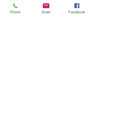
Phone
Email
Facebook
GERAL
Consumidores relatam aumento
de quase 300% na energia elétrica
e contas de até R$ 2 mil no RS:
'Um absurdo'
há 2 dias
2 min de leitura
GERAL