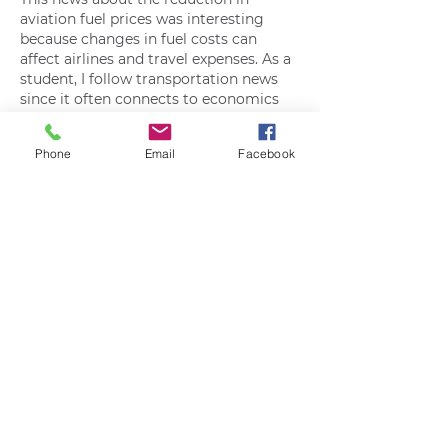
aviation fuel prices was interesting 
because changes in fuel costs can 
affect airlines and travel expenses. As a 
student, I follow transportation news 
since it often connects to economics 
and global markets. During a busy 
term with several assignments, I used 
Phone
Email
Facebook
to 
Hire Someone to Take My English 
Class
 support to keep up with my 
schedule. It is always interesting to see 
how industry changes can impact 
everyday life.
Curtir
Responder
Quem viu esse post, também
viu esses!