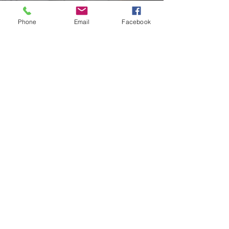
Phone
Email
Facebook
GERAL
PRF cria canal de atendimento via
Whatsapp para atender
motoristas multados no RS
há 10 horas
1 min de leitura