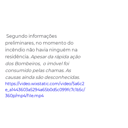
 Segundo informações 
preliminares, no momento do 
incêndio não havia ninguém na 
residência. 
Apesar da rápida ação 
dos Bombeiros,  o imóvel foi 
consumido pelas chamas. As 
causas ainda são desconhecidas.
https://video.wixstatic.com/video/5a6c2
e_a1443603a5294a65b0d5c099fc7c1b5c/
360p/mp4/file.mp4