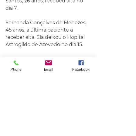
Santos, 26 anos, recebeu alta no 
dia 7.
Fernanda Gonçalves de Menezes, 
45 anos, a última paciente a 
receber alta. Ela deixou o Hopital 
Astrogildo de Azevedo no dia 15.​
Entre os 26 feridos, uma 
passageira teve uma das pernas 
Phone
Email
Facebook
amputadas. 
​Agora, os 26 sobreviventes se 
recuperam em casa.
Texto: Vitória Parise - 
Diário de Santa Maria
Região
Policial