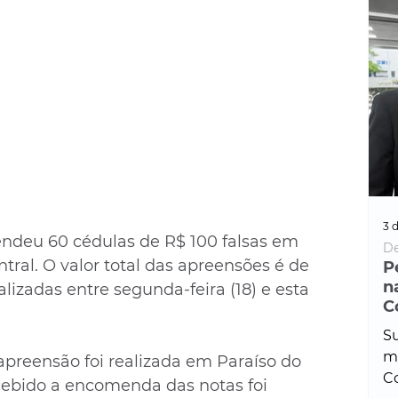
3 d
eendeu 60 cédulas de R$ 100 falsas em 
De
ral. O valor total das apreensões é de 
P
n
alizadas entre segunda-feira (18) e esta 
C
Su
ma
apreensão foi realizada em Paraíso do 
Co
cebido a encomenda das notas foi 