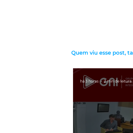
Quem viu esse post, t
há 3 horas
2 min de leitura