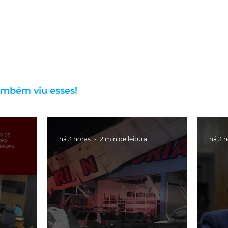
ambém viu esses!
há 3 horas
2 min de leitura
há 3 