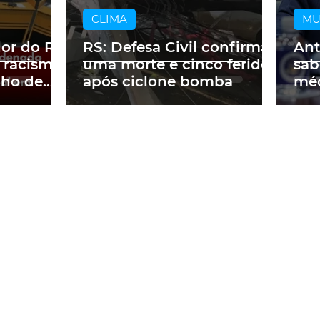
CLIMA
M
dor do RS
RS: Defesa Civil confirma
Ant
 racismo
uma morte e cinco feridos
sab
lho de
após ciclone bomba
méd
m obra
a p
ne