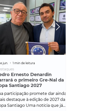
e jun.
1 min de leitura
25 de fev.
1 min de leitura
staques
Policial
edro Ernesto Denardin
Veículo de mais d
arrará o primeiro Gre-Nal da
é apreendido em
opa Santiago 2027
em ação ligada à
Francisco de Assi
a participação promete dar ainda
Veículo de luxo foi 
is destaque à edição de 2027 da
durante desdobram
pa Santiago Uma notícia que já
Operação Consortium