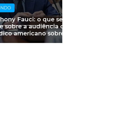
UNDO
hony Fauci: o que se
e sobre a audiência do
ico americano sobre
andemia e as fake
ws