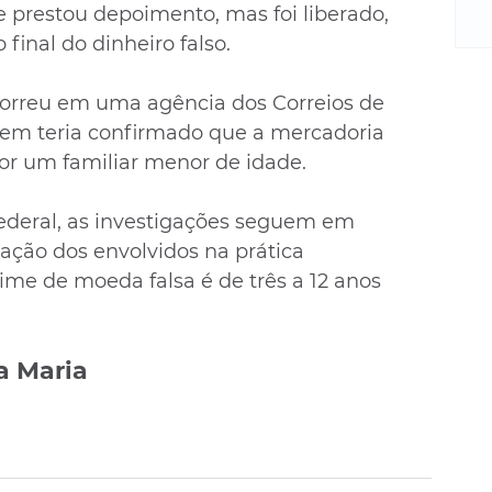
m
e prestou depoimento, mas foi liberado, 
re
 final do dinheiro falso. 
ne
Sa
orreu em uma agência dos Correios de 
de
mem teria confirmado que a mercadoria 
E
na
r um familiar menor de idade. 
D
na
ederal, as investigações seguem em 
da
ação dos envolvidos na prática 
em
ime de moeda falsa é de três a 12 anos 
p
a Maria