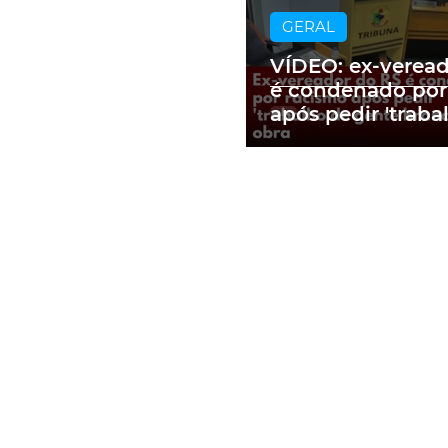
GERAL
VÍDEO: ex-verea
é condenado por
após pedir 'traba
gente branca' e