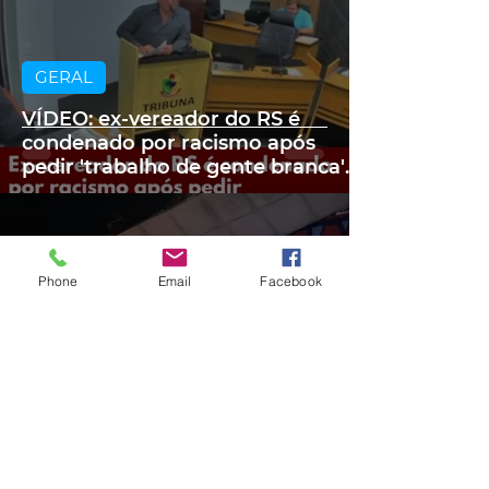
GERAL
VÍDEO: ex-vereador do RS é
condenado por racismo após
pedir 'trabalho de gente branca'
em obra
há 3 horas
2 min de leitura
Phone
Email
Facebook
CLIMA
RS: Defesa Civil confirma uma