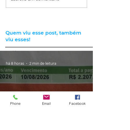
Quem viu esse post, também
viu esses!
há 8 horas
2 min de leitura
Phone
Email
Facebook
GERAL
Consumidores relatam aumento