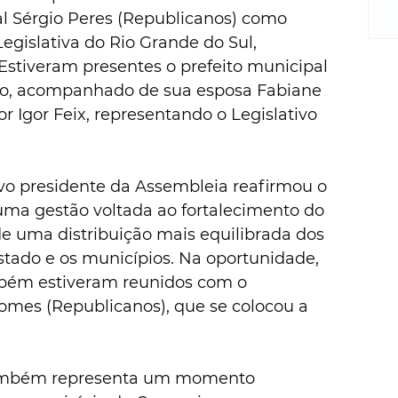
m
l Sérgio Peres (Republicanos) como 
re
egislativa do Rio Grande do Sul, 
ne
. Estiveram presentes o prefeito municipal 
Sa
de
so, acompanhado de sua esposa Fabiane 
E
r Igor Feix, representando o Legislativo 
na
D
na
vo presidente da Assembleia reafirmou o 
da
ma gestão voltada ao fortalecimento do 
em
e uma distribuição mais equilibrada dos 
p
stado e os municípios. Na oportunidade, 
bém estiveram reunidos com o 
omes (Republicanos), que se colocou a 
também representa um momento 