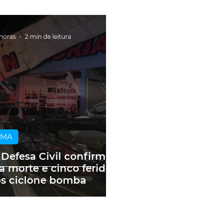
 horas
2 min de leitura
IMA
 Defesa Civil confirma
 morte e cinco feridos
s ciclone bomba