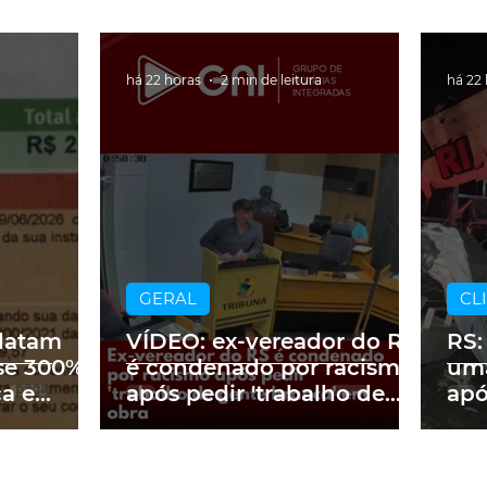
há 22 horas
2 min de leitura
há 22
GERAL
CL
latam
VÍDEO: ex-vereador do RS
RS:
se 300%
é condenado por racismo
uma
ca e
após pedir 'trabalho de
apó
 2 mil no
gente branca' em obra