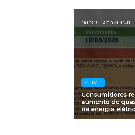
há 1 hora
2 min de leitura
GERAL
Consumidores re
aumento de qua
na energia elétri
contas de até R$
RS: 'Um absurdo'