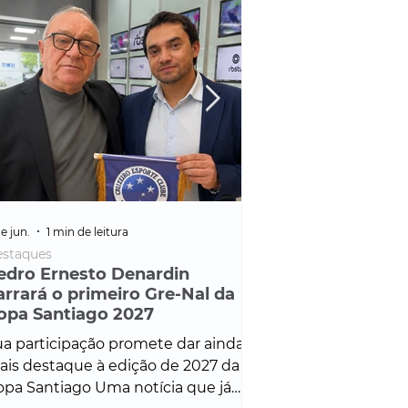
e jun.
1 min de leitura
25 de fev.
1 min de leitura
staques
Policial
edro Ernesto Denardin
Veículo de mais d
arrará o primeiro Gre-Nal da
é apreendido em
opa Santiago 2027
em ação ligada à
Francisco de Assi
a participação promete dar ainda
Veículo de luxo foi 
is destaque à edição de 2027 da
durante desdobram
pa Santiago Uma notícia que já
Operação Consortium