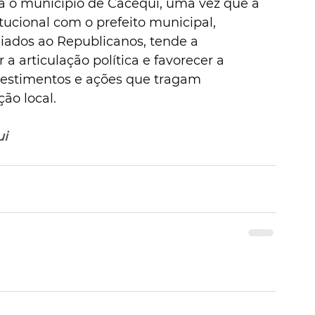
a o município de Cacequi, uma vez que a 
itucional com o prefeito municipal, 
liados ao Republicanos, tende a 
r a articulação política e favorecer a 
nvestimentos e ações que tragam 
ção local.
ui