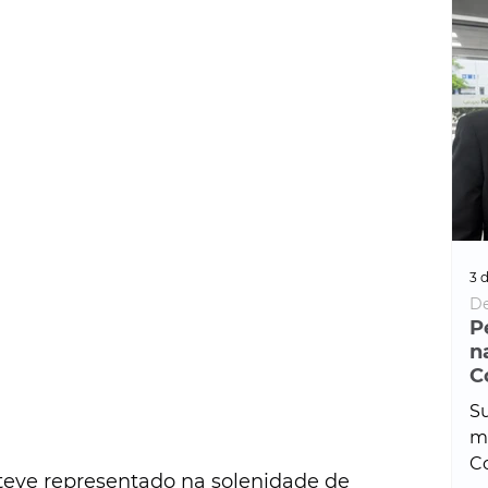
3 d
De
P
n
C
Su
ma
Co
teve representado na solenidade de 