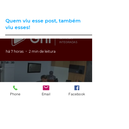
Quem viu esse post, também
viu esses!
há 7 horas
2 min de leitura
Phone
Email
Facebook
GERAL
VÍDEO: ex-vereador do RS é
condenado por racismo após
pedir 'trabalho de gente branca'