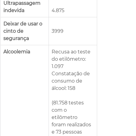
Ultrapassagem 
indevida
4.875
Deixar de usar o 
cinto de 
3999
segurança
Alcoolemia
Recusa ao teste 
do etilômetro: 
1.097
Constatação de 
consumo de 
álcool: 158
(81.758 testes 
com o 
etilômetro 
foram realizados 
e 73 pessoas 