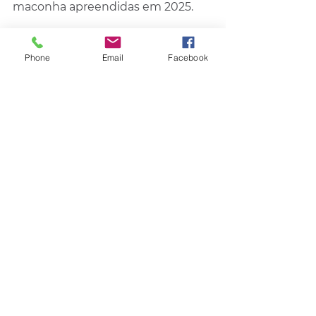
maconha apreendidas em 2025.
Abaixo, os dados de acidentes da 
Operação Semana Santa e 
Phone
Email
Facebook
Tiradentes 2025
Acidentes: 81
Pessoas feridas: 97
Pessoas mortas: 03
Autuações: 3.016
Autuações envolvendo 
alcoolemia ao volante: 81
Testes de alcoolemia 
realizados: 1.447
Transitar/ultrapassar em 
acostamen
tos: 66
Não utilização do cinto: 477
Obs: Podem ocorrer pequenas 