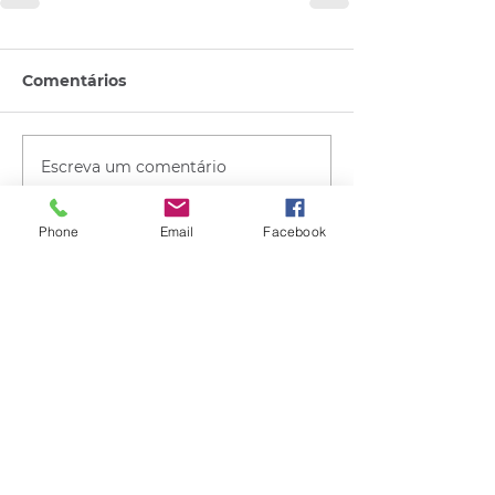
Comentários
Escreva um comentário
Phone
Email
Facebook
Quem viu esse post, também
viu esses!
há 20 horas
2 min de leitura