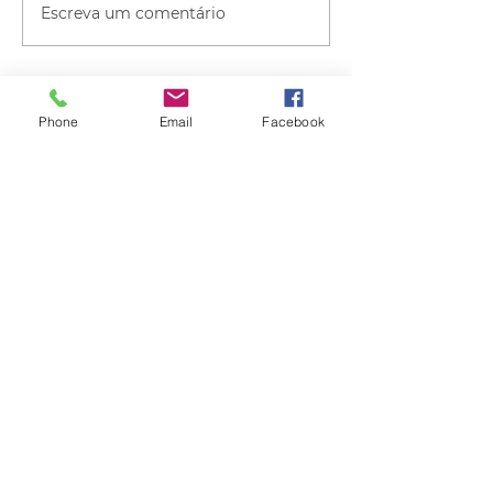
Escreva um comentário
Phone
Email
Facebook
Quem viu esse post, também
viu esses!
há 3 horas
1 min de leitura
ESPORTE
Grêmio vai às quartas de final da