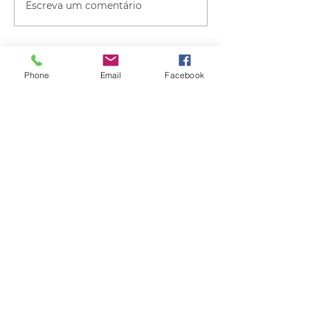
Escreva um comentário
Phone
Email
Facebook
Quem viu esse post, também
viu esses!
há 12 horas
1 min de leitura
CLIMA
Instabilidade avança pelo RS nas