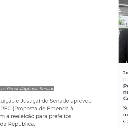
3 d
De
P
nas Pereira/Agência Senado
n
C
uição e Justiça) do Senado aprovou 
Su
a PEC (Proposta de Emenda à 
ma
 a reeleição para prefeitos, 
Co
da República.