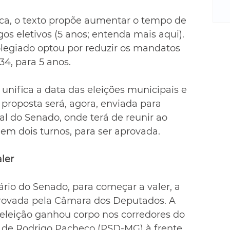
m
re
ca, o texto propõe aumentar o tempo de 
ne
s eletivos (5 anos; entenda mais aqui). 
Sa
olegiado optou por reduzir os mandatos 
de
34, para 5 anos.
E
na
D
nifica a data das eleições municipais e 
na
roposta será, agora, enviada para 
da
al do Senado, onde terá de reunir ao 
em
 em dois turnos, para ser aprovada.
p
ler
rio do Senado, para começar a valer, a 
provada pela Câmara dos Deputados. A 
eeleição ganhou corpo nos corredores do 
 de Rodrigo Pacheco (PSD-MG) à frente 