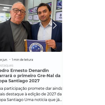
e jun.
1 min de leitura
25 de fev.
1 min de leitura
staques
Policial
edro Ernesto Denardin
Veículo de mais d
arrará o primeiro Gre-Nal da
é apreendido em
opa Santiago 2027
em ação ligada à
Francisco de Assi
a participação promete dar ainda
Veículo de luxo foi 
is destaque à edição de 2027 da
durante desdobram
pa Santiago Uma notícia que já
Operação Consortium